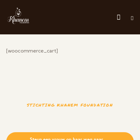
[woocommerce_cart]
STICHTING KHANEM FOUNDATION
to empower
Help us
Steun een vrouw op haar weg naar